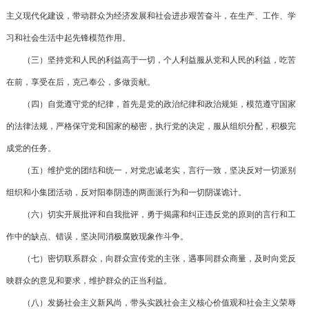
主义现代化建设，带动群众为经济发展和社会进步艰苦奋斗，在生产、工作、学
习和社会生活中起先锋模范作用。
（三）坚持党和人民的利益高于一切，个人利益服从党和人民的利益，吃苦
在前，享受在后，克己奉公，多做贡献。
（四）自觉遵守党的纪律，首先是党的政治纪律和政治规矩，模范遵守国家
的法律法规，严格保守党和国家的秘密，执行党的决定，服从组织分配，积极完
成党的任务。
（五）维护党的团结和统一，对党忠诚老实，言行一致，坚决反对一切派别
组织和小集团活动，反对阳奉阴违的两面派行为和一切阴谋诡计。
（六）切实开展批评和自我批评，勇于揭露和纠正违反党的原则的言行和工
作中的缺点、错误，坚决同消极腐败现象作斗争。
（七）密切联系群众，向群众宣传党的主张，遇事同群众商量，及时向党反
映群众的意见和要求，维护群众的正当利益。
（八）发扬社会主义新风尚，带头实践社会主义核心价值观和社会主义荣辱