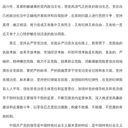
战斗性，发展积极健康的党内政治文化，营造风清气正的良好政治生态。党在自
己的政治生活中正确地开展批评和自我批评，在原则问题上进行思想斗争，坚持
真理，修正错误。努力造成又有集中又有民主，又有纪律又有自由，又有统一意
志又有个人心情舒畅生动活泼的政治局面。
第五，坚持从严管党治党。全面从严治党永远在路上。新形势下，党面临的
执政考验、改革开放考验、市场经济考验、外部环境考验是长期的、复杂的、严
峻的，精神懈怠危险、能力不足危险、脱离群众危险、消极腐败危险更加尖锐地
摆在全党面前。要把严的标准、严的措施贯穿于管党治党全过程和各方面。坚持
依规治党、标本兼治，坚持把纪律挺在前面，加强组织性纪律性，在党的纪律面
前人人平等。强化管党治党主体责任和监督责任，加强对党的领导机关和党员领
导干部特别是主要领导干部的监督，不断完善党内监督体系。深入推进党风廉政
建设和反腐败斗争，以零容忍态度惩治腐败，构建不敢腐、不能腐、不想腐的有
效机制。
中国共产党的领导是中国特色社会主义最本质的特征，是中国特色社会主义