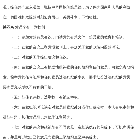
观，提倡共产主义道德，弘扬中华民族传统美德，为了保护国家和人民的利益，
在一切困难和危险的时刻挺身而出，英勇斗争，不怕牺牲。
第四条
党员享有下列权利：
（一）参加党的有关会议，阅读党的有关文件，接受党的教育和培训。
（二）在党的会议上和党报党刊上，参加关于党的政策问题的讨论。
（三）对党的工作提出建议和倡议。
（四）在党的会议上有根据地批评党的任何组织和任何党员，向党负责地揭
发、检举党的任何组织和任何党员违法乱纪的事实，要求处分违法乱纪的党员，
要求罢免或撤换不称职的干部。
（五）行使表决权、选举权，有被选举权。
（六）在党组织讨论决定对党员的党纪处分或作出鉴定时，本人有权参加和
进行申辩，其他党员可以为他作证和辩护。
（七）对党的决议和政策如有不同意见，在坚决执行的前提下，可以声明保
留，并且可以把自己的意见向党的上级组织直至中央提出。