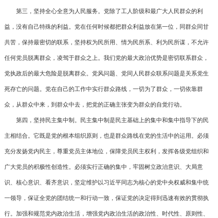
第三，坚持全心全意为人民服务。党除了工人阶级和最广大人民群众的利
益，没有自己特殊的利益。党在任何时候都把群众利益放在第一位，同群众同甘
共苦，保持最密切的联系，坚持权为民所用、情为民所系、利为民所谋，不允许
任何党员脱离群众，凌驾于群众之上。我们党的最大政治优势是密切联系群众，
党执政后的最大危险是脱离群众。党风问题、党同人民群众联系问题是关系党生
死存亡的问题。党在自己的工作中实行群众路线，一切为了群众，一切依靠群
众，从群众中来，到群众中去，把党的正确主张变为群众的自觉行动。
第四，坚持民主集中制。民主集中制是民主基础上的集中和集中指导下的民
主相结合。它既是党的根本组织原则，也是群众路线在党的生活中的运用。必须
充分发扬党内民主，尊重党员主体地位，保障党员民主权利，发挥各级党组织和
广大党员的积极性创造性。必须实行正确的集中，牢固树立政治意识、大局意
识、核心意识、看齐意识，坚定维护以习近平同志为核心的党中央权威和集中统
一领导，保证全党的团结统一和行动一致，保证党的决定得到迅速有效的贯彻执
行。加强和规范党内政治生活，增强党内政治生活的政治性、时代性、原则性、