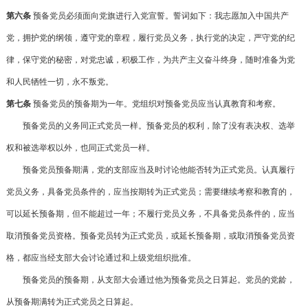
第六条
预备党员必须面向党旗进行入党宣誓。誓词如下：我志愿加入中国共产
党，拥护党的纲领，遵守党的章程，履行党员义务，执行党的决定，严守党的纪
律，保守党的秘密，对党忠诚，积极工作，为共产主义奋斗终身，随时准备为党
和人民牺牲一切，永不叛党。
第七条
预备党员的预备期为一年。党组织对预备党员应当认真教育和考察。
预备党员的义务同正式党员一样。预备党员的权利，除了没有表决权、选举
权和被选举权以外，也同正式党员一样。
预备党员预备期满，党的支部应当及时讨论他能否转为正式党员。认真履行
党员义务，具备党员条件的，应当按期转为正式党员；需要继续考察和教育的，
可以延长预备期，但不能超过一年；不履行党员义务，不具备党员条件的，应当
取消预备党员资格。预备党员转为正式党员，或延长预备期，或取消预备党员资
格，都应当经支部大会讨论通过和上级党组织批准。
预备党员的预备期，从支部大会通过他为预备党员之日算起。党员的党龄，
从预备期满转为正式党员之日算起。