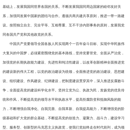
基础上，发展我国同世界各国的关系。不断发展我国同周边国家的睦邻友好关
系，加强同发展中国家的团结与合作。遵循共商共建共享原则，推进一带一路建
设。按照独立自主、完全平等、互相尊重、互不干涉内部事务的原则，发展我党
同各国共产党和其他政党的关系。
中国共产党要领导全国各族人民实现两个一百年奋斗目标、实现中华民族伟
大复兴的中国梦，必须紧密围绕党的基本路线，坚持党要管党、全面从严治党，
加强党的长期执政能力建设、先进性和纯洁性建设，以改革创新精神全面推进党
的建设新的伟大工程，以党的政治建设为统领，全面推进党的政治建设、思想建
设、组织建设、作风建设、纪律建设，把制度建设贯穿其中，深入推进反腐败斗
争，全面提高党的建设科学化水平。坚持立党为公、执政为民，发扬党的优良传
统和作风，不断提高党的领导水平和执政水平，提高拒腐防变和抵御风险的能
力，不断增强自我净化、自我完善、自我革新、自我提高能力，不断增强党的阶
级基础和扩大党的群众基础，不断提高党的创造力、凝聚力、战斗力，建设学习
型、服务型、创新型的马克思主义执政党，使我们党始终走在时代前列，成为领