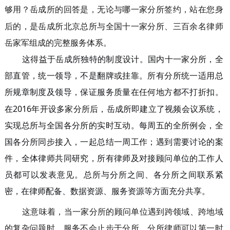
够用？岳成所的回答是
无论与哪一家分所签约，
站在您身
，
后的，是岳成所北京总所与全国十一家分所、三百余名律师
岳家军组成的完整服务体系。
这得益于岳成所独特的制度设计。国内十一家分所，全
部直管，统一领导，不是翻牌或挂靠。所有分所统一适用总
所规章制度及领导，保证服务质量在任何
都不打折扣。
地方
在
2016年开设多家分所后，岳成所即建立了视频会议系统，
实现总所与全国各分所的实时互动。每周五的全所例会，全
国各分所同步接入，一起总结一周工作；遇到需要讨论的案
件，全体律师共同研究
，所有
律师及对接顾问单位的工作人
员
都可以发表意见。总所与分所之间、各分所之间联系紧
密，在律师配
备、数据资源、服务资源等方面充分共享。
这意味着，当一家分所的顾问单位遇到跨领域、跨地域
的复杂问题时，服务不会止步于分所
分所律师可以第一时
，